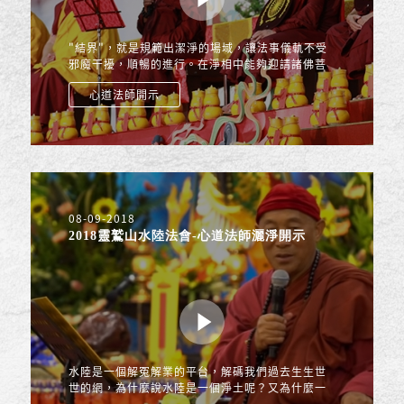
"結界"，就是規範出潔淨的場域，讓法事儀軌不受
邪魔干擾，順暢的進行。在淨相中能夠迎請諸佛菩
薩十方賢聖來到這個聖潔的平台，加持我們身心安
心道法師開示
定不生煩惱建堅固而...
08-09-2018
2018靈鷲山水陸法會-心道法師灑淨開示
水陸是一個解冤解業的平台，解碼我們過去生生世
世的網，為什麼說水陸是一個淨土呢？又為什麼一
切要從懺悔做起呢？什麼是「阿鞞跋致不退轉的大