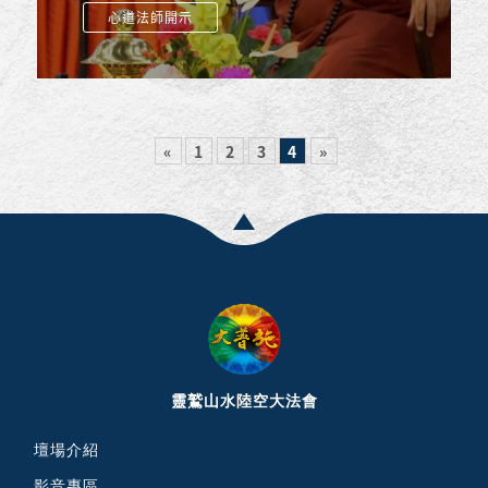
心道法師開示
菩薩」？每年有這麼...
«
1
2
3
4
»
靈鷲山水陸空大法會
壇場介紹
影音專區