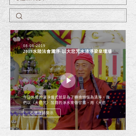
08-08-2019
2019水陸法會灑淨-以大悲咒水清淨梁皇壇場
今日外壇的灑淨儀式就是為了轉換煩惱為清淨，我
們以〈大悲咒〉加持的淨水來做甘露，用〈大悲
咒〉來加持壇城，轉換水陸法會的壇城，讓它清淨
心道法師開示
洗滌，讓每個人在八天...