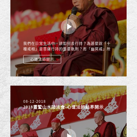
我們在日常生活中，該如何去行持？為甚麼說「十
種戒相」是菩薩行持的重要軌則？而「幽冥戒」所
受持的是大乘「三聚淨戒」，什麼又是「三聚淨
心道法師開示
戒」呢？
08-12-2018
2018靈鷲山水陸法會-心道法師結界開示