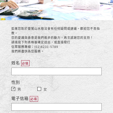
如果您對於靈鷲山水陸法會有任何疑問或建議，歡迎您不吝指
教。
您的愛護與善意是我們進步的動力，再次感謝您的支持！
請填寫下列表格後確定送出，或直接撥打
信眾服務專線：(02)8231-5789
我們將盡快為您服務。
姓名
必填
性別
男
女
電子信箱
必填