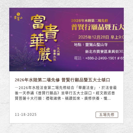
2026年水陸第二場先修 普賢行願品暨五大士燄口
—2026年水陸法會第二場先修結合「華嚴法會」，於法會最
後一天恭誦《普賢行願品》並舉行五大士燄口。經文敘述普
賢菩薩十大行願：禮敬諸佛、稱讚如來、廣修供養、懺...
11-18-2025
五場先修