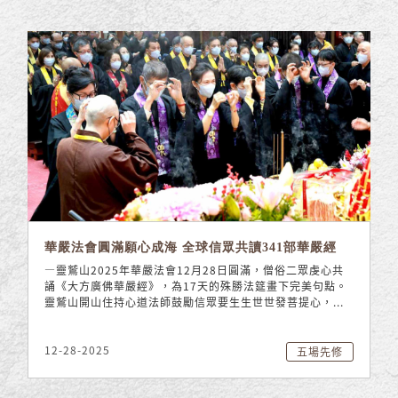
華嚴法會圓滿願心成海 全球信眾共讀341部華嚴經
—靈鷲山2025年華嚴法會12月28日圓滿，僧俗二眾虔心共
誦《大方廣佛華嚴經》，為17天的殊勝法筵畫下完美句點。
靈鷲山開山住持心道法師鼓勵信眾要生生世世發菩提心，...
12-28-2025
五場先修