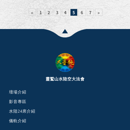
«
1
2
3
4
5
6
7
»
靈鷲山水陸空大法會
壇場介紹
影音專區
水陸24席介紹
儀軌介紹