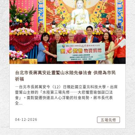
台北市長蔣萬安赴靈鷲山水陸先修法會 供燈為市民
祈福
—台北市長蔣萬安今（12）日親赴國立臺北科技大學，出席
靈鷲山主辦的「水陸第三場先修──大悲懺暨瑜伽燄口法
會」。面對變遷快速且人心浮動的社會局勢，蔣市長代表
全...
04-12-2026
五場先修