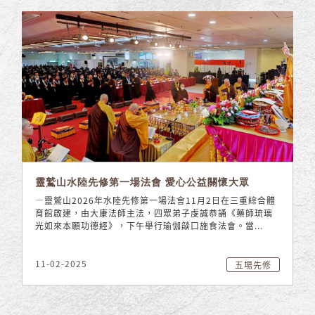
靈鷲山水陸先修第一場法會 愛心公益關懷大眾
—靈鷲山2026年水陸先修第一場法會11月2日在三重綜合體
育館啟建，由大康法師主法，四眾弟子虔誠恭誦《藥師琉璃
光如來本願功德經》，下午舉行瑜伽燄口施食法會。當...
11-02-2025
五場先修