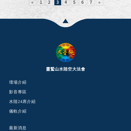
«
1
2
3
4
5
6
7
»
靈鷲山水陸空大法會
壇場介紹
影音專區
水陸24席介紹
儀軌介紹
最新消息