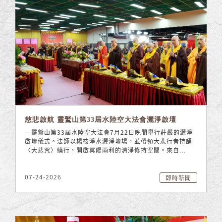
慈悲啟航 靈鷲山第33屆水陸空大法會灑淨啟壇
—靈鷲山第33屆水陸空大法會7月22日晚間舉行莊嚴的灑淨
啟壇儀式。法師以楊枝淨水灑淨壇場，並帶領大悲行者持誦
〈大悲咒〉繞行，開啟冥陽兩利的清淨修持空間。來自...
07-24-2026
即時新聞