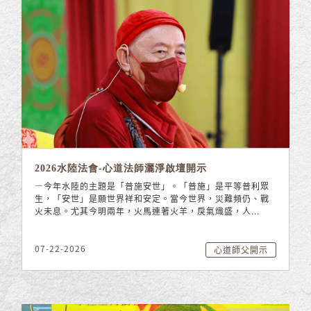
2026水陸法會-心道法師灑淨啟壇開示
—今年水陸的主題是「普施安世」。「普施」是平等普利眾
生，「安世」是願世界祥和安定。當今世界，災難頻仍、戰
火未息。尤其今明兩年，火馬連著火羊，戾氣熾盛，人...
07-22-2026
心道師父開示