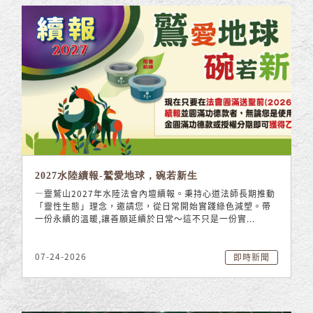
2027水陸續報-鷲愛地球，碗若新生
—靈鷲山2027年水陸法會內壇續報。秉持心道法師長期推動
「靈性生態」理念，邀請您，從日常開始實踐綠色減塑。帶
一份永續的溫暖,讓善願延續於日常〜這不只是一份實...
07-24-2026
即時新聞