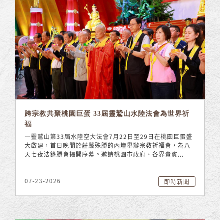
跨宗教共聚桃園巨蛋 33屆靈鷲山水陸法會為世界祈
福
—靈鷲山第33屆水陸空大法會7月22日至29日在桃園巨蛋盛
大啟建，首日晚間於莊嚴殊勝的內壇舉辦宗教祈福會，為八
天七夜法筵勝會揭開序幕。邀請桃園市政府、各界貴賓...
07-23-2026
即時新聞