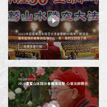
2023年是靈鷲山水陸空大法會舉辦30周年，經過前
幾年疫情的衝擊與阻隔，這一年，我們又回到了熟
悉的桃園巨蛋體育館。從開壇灑淨起，大家都懷著
水陸法會介紹
無比歡喜且恭敬虔誠...
08-24-2023
2023靈鷲山水陸法會圓滿送聖 心道法師開示