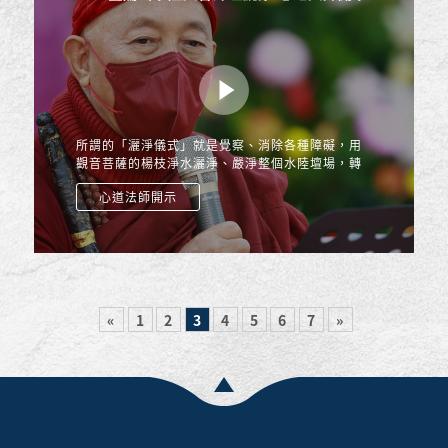
所謂的「灑淨儀式」就是覺察、消除各種障礙，用
觀音菩薩的楊枝淨水灑淨、嚴淨整個水陸壇場，轉
換成觀音菩薩願力的道場，並清除眾生的妄念煩惱
心道法師開示
以及所有的汙穢不淨...
«
1
2
3
4
5
6
7
»