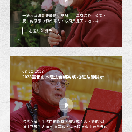
一場水陸法會要能順利舉辦，且具有除障、消災、
度亡的感應力和威德力，必須具足天、地、神、
人、鬼五個因緣：天：就是大環境要好，國家社會
心道法師開示
要安定和樂，像台灣這...
08-22-2023
2023靈鷲山水陸法會幽冥戒 心道法師開示
佛陀八萬四千法門的修持，都從戒而起，導航我們
通往正確的方向。 幽冥戒，是水陸法會中最重要的
一場佛事。 受戒後，我們能得到清淨戒體，戒體是