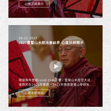
心道法師開示
一得永得， 會生...
08-21-2023
2023靈鷲山水陸法會結界 心道法師開示
暌違兩年歷經covid-19的影響，靈鷲山水陸空大法
會終於在2023年重啟，2023年適逢靈鷲山舉辦水
陸法會第30年，心道法師說，我們能在三十年當
心道法師開示
中，每場水陸法會都有這...