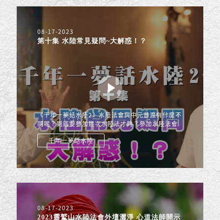
08-17-2023
第十集 水陸常見疑問~大解惑！？
《千年一夢話水陸2》水陸法會與中元普渡有什麼不
同呢？到底要參加幾次水陸法才夠？參加水陸法會
還需要祭祖嗎？ 這些大家常常關心的疑問，這集高
千年一夢話水陸
老師將為大家解答...
08-17-2023
2023靈鷲山水陸法會外壇灑淨 心道法師開示