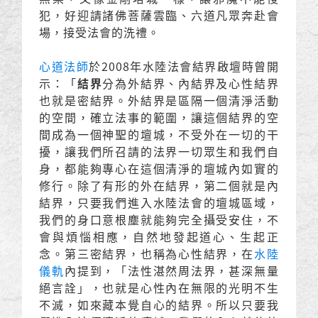
犯，好迎請諸佛菩薩雲臨、六道凡眾奔赴會
場，接受法會的洗禮。
心道法師
於2008年水陸法會結界啟壇時曾開
示：「
結界
分為外結界、內結界及心性結界
也就是密結界。外結界是區隔一個清淨活動
的空間，確立法事的範圍，讓這個結界的空
間成為一個神聖的壇城，不受外在一切的干
擾，讓我們所召請的法界一切眾生和我們自
身，都能夠專心在這個清淨的壇城內如實的
修行。除了有形的外在結界，第二個就是內
結界，只要我們進入水陸法會的壇城區域，
我們的身口意根塵就能夠完全攝受安住，不
會與煩惱相應，自然地發起道心、生起正
念。第三密結界，也稱為心性結界，在
水陸
儀軌
內提到，「法性湛然周法界，甚深無量
絕言詮」，也就是心性內在無限的光明不生
不滅，如來藏本覺自心的結界。所以只要我