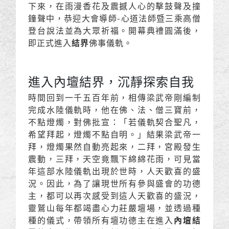
下來，在雨漫香花及震撼人心的擊鼓聲及撞
鐘聲中，恭迎大會導師-心道法師暨三乘高僧
登台說法並為大眾祈福。開幕典禮圓滿後，
即正式進入
結界
佛事儀軌。
進入內壇結界，沉靜探索自我
時間回到一千五百年前，相傳梁武帝剛編制
完成水陸儀軌時，他在佛、法、僧三寶前，
不點燈燭，對佛批宣：「若儀軌契合聖凡，
希望拜起，燈燭不點自明。」結果梁武帝一
拜，燈燭果然自動亮起來，二拜，宮殿發生
震動，三拜，天空竟飄下綿綿花雨，可見當
年這部水陸儀軌出現於世時，人天歡喜的盛
況。因此，為了讓現世所有參與盛會的功德
主，都可以再次感受到這人天歡喜的盛況，
靈鷲山每年都竭盡心力莊嚴壇場，並透過種
種的儀式，帶領所有壇功德主在進入
內壇結