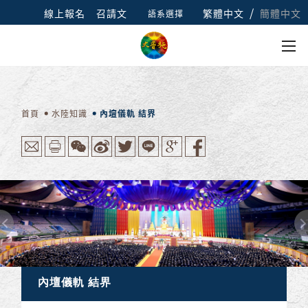
/
線上報名
召請文
繁體中文
簡體中文
語系選擇
首頁
水陸知識
內壇儀軌 結界
內壇儀軌 結界