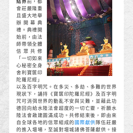
結界
前，都
會莊嚴隆重
且盛大地舉
辦開幕典
禮。典禮開
始前，由法
師帶領全體
信眾共修
「一切如來
心秘密全身
舍利寶篋印
陀羅尼經」
以及百字明咒。在多災、多劫、多難的世界
現狀下，誦持《寶篋印陀羅尼經》及百字明
咒可消弭世界的動亂不安與災難，並藉此功
德回向給水陸法會超度的一切亡靈，祈願水
陸法會啟建圓滿成功。共修結束後，即由來
自全球各地的信眾組成的
國際獻供
隊伍莊嚴
的進入壇場，至誠對壇城諸佛菩薩獻供。接