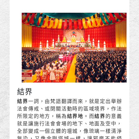
結界
結界
一詞，由梵語翻譯而來，就是定出舉辦
法會傳戒、或閉關活動時的區域境界，作法
所限定的地方，稱為
結界地
。而
結界
的意義
就是讓施行法會會場的地下、地面及空中，
全部變成一個立體的壇城，像琉璃一樣清淨
無染，又像金剛塔城一樣，讓邪魔不能侵