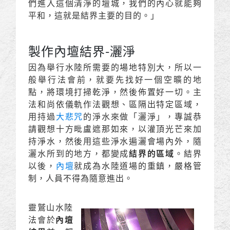
們進入這個清淨的壇城，我們的內心就能夠
平和，這就是結界主要的目的。」
製作內壇結界-灑淨
因為舉行水陸所需要的場地特別大，所以一
般舉行法會前，就要先找好一個空曠的地
點，將環境打掃乾淨，然後佈置好一切。主
法和尚依儀軌作法觀想、區隔出特定區域，
用持過
大悲咒
的淨水來做「灑淨」，專誠恭
請觀想十方毗盧遮那如來，以灌頂光芒來加
持淨水，然後用這些淨水遍灑會場內外，隨
灑水所到的地方，都變成
結界的區域
。結界
以後，
內壇
就成為水陸道場的重鎮，嚴格管
制，人員不得為隨意進出。
靈鷲山水陸
法會於
內壇