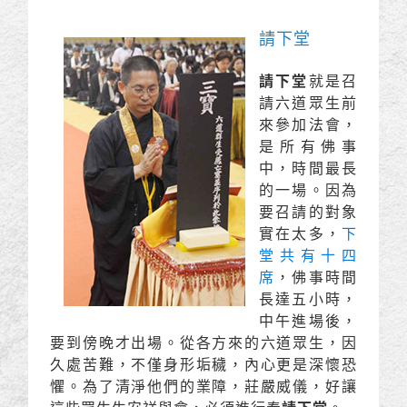
請下堂
請下堂
就是召
請六道眾生前
來參加法會，
是所有佛事
中，時間最長
的一場。因為
要召請的對象
實在太多，
下
堂共有十四
席
，佛事時間
長達五小時，
中午進場後，
要到傍晚才出場。從各方來的六道眾生，因
久處苦難，不僅身形垢穢，內心更是深懷恐
懼。為了清淨他們的業障，莊嚴威儀，好讓