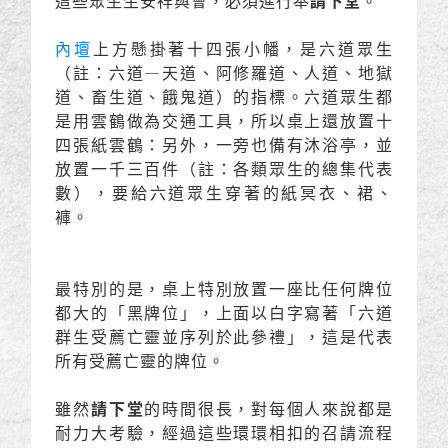
這些眾生生安祥與會，必須進行奉
請下堂
。
內壇
上方懸掛著十四張小幡，是六道眾生
（註：六道―天道、阿修羅道、人道、地獄
道、畜生道、餓鬼道）的指標。六道眾生都
是用雲鶴做為交通工具，所以桌上還放置十
四張紙雲鶴：另外，一旁也備有沐浴亭，並
放置一千三百件（註：各類眾生的總集代表
數），要給六道眾生穿著的紙冥衣、裙、
褲。
最特別的是，桌上特別放置一座比任何牌位
都大的「黑牌位」，上面以白字寫著「六道
群生受薦亡靈並序列於此參禮」，這是代表
所有受薦亡靈的牌位。
雖然
請下堂
的時間很長，對每個人來說都是
耐力大考驗，經過這些環環相扣的召請流程