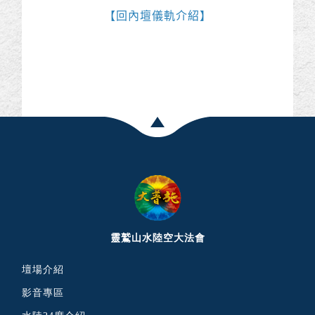
【
回內壇儀軌介紹
】
靈鷲山水陸空大法會
壇場介紹
影音專區