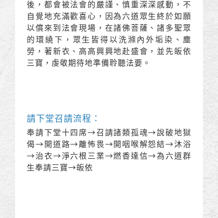
後，都會被法會的嚴謹、慎重深深感動，不
自覺地充滿歡喜心，因為六道眾生終於如願
以償來到法會現場，在諸佛菩薩、諸多聖眾
的環繞下，眾生皆得以洗滌內外垢染、塵
勞，著新衣、高高興興地赴盛會，並先皈依
三寶，虔敬期待地準備聆聽法要。
請下堂召請流程：
奉請下堂十四席→召請諸類孤魂→說破地獄
偈→開道路→離怖畏→開咽喉解怨結→沐浴
→治衣→淨六根三業→燃香達信→為六道群
生奉請三寶→皈依