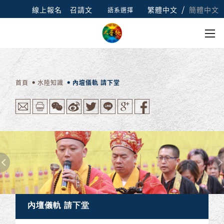
/
線上報名
召請文
繁體中文
簡體中文
語系選擇
首頁
水陸知識
內壇儀軌 請下堂
內壇儀軌 請下堂