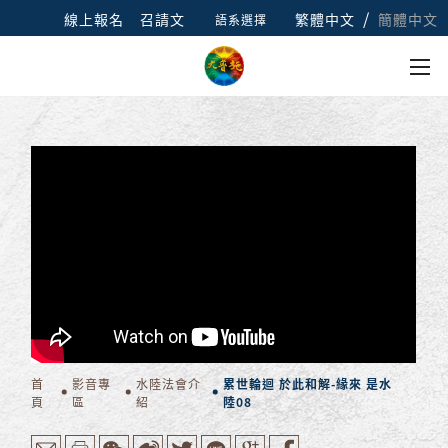
/
線上報名
召請文
繁體中文
簡體中文
語系選擇
首
影音專
水陸法會介
累世輪迴 於此和解-緣來 是水
頁
區
紹
陸08