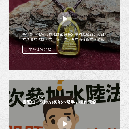
每年水陸法會心道法師都會特別準備結緣品送給護
持法會的法師、志工與同仁，今年適逢龍年，結緣
品為「龍佛吊墜」，為讓大家理解特別「龍佛吊
水陸法會介紹
墜」的殊勝意涵，特別恭請巴利大學校長 鳩摩羅
尊者開示說明，歡迎大家收看~
07-31-2024
靈鷲山「水陸AI智能小幫手」操作示範