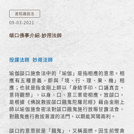
善知識說法
09-03-2021
燄口佛事介紹-妙用法師
授課法師 妙用法師
瑜伽燄口施食法中的「瑜伽」是指相應的意思。相
應有五種意義，即與「境、行、理、果、機」相
應；也就是指金剛上師以「身結手印、口誦真言、
意持觀想」，以身、口、意三業密相應。放燄口，
是根據《佛說救拔燄口餓鬼陀羅尼經》藉由金剛上
師以瑜伽施食密法對燄口餓鬼施行放賑甘露法食，
對餓鬼進行救拔普渡的法門，以期能冥陽兩利。
燄口的意思就是「餓鬼」，又稱面燃。因生前慳貪