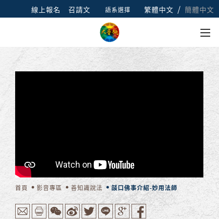
/
線上報名
召請文
繁體中文
簡體中文
語系選擇
首頁
影音專區
善知識說法
燄口佛事介紹-妙用法師