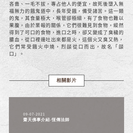
吝嗇、一毛不拔，專占他人的便宜，故死後墮入無
福無力的餓鬼道中，長年受餓，備受諸苦。這一類
的鬼，其食量極大，喉管卻極細，有了食物也難以
果腹，由於業報的關係，它們很難見到食物，縱然
得到了可口的食物，進口之時，卻又變成了臭穢的
膿血，從口裡邊吐出來都是火，這個火又臭又熱，
它們常受餓火中燒，烈燄從口而出，故名「燄
口」。
相關影片
09-07-2021
齋天佛事介紹-恆傳法師