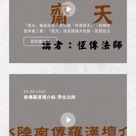
「齋天」稱為供天，也叫做「供佛齋天」，供佛就
是供養三寶，「齋天」就是請諸天吃飯，民間說法
叫做拜天公。
善知識說法
09-06-2021
南傳羅漢壇介紹-淨念法師