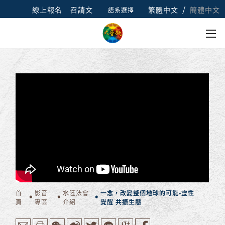
/
線上報名
召請文
繁體中文
簡體中文
語系選擇
首
影音
水陸法會
一念，改變整個地球的可能-靈性
頁
專區
介紹
覺醒 共振生態