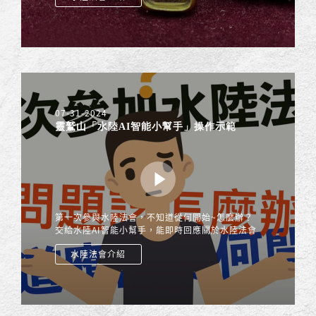
尊者開示說明，歡迎大家收看~
07-31-2024
靈鷲山「水陸AI智能小幫手」操作示範
第一次參與水陸法會，不知道從何開始~怎麼辦？
交給水陸AI智能小幫手，能即時回應關於水陸法會
的任何疑問，查詢各種資訊與相關內容，除了網頁
水陸法會介紹
版 還有 LINE 跟 WhatsApp 的機器人版本，信眾
只要打開手機就能立即和「水陸AI智能小幫手」對
談，提供信眾更便利完善的服務！