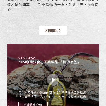
個地球的頻率—— 別小看你的一念，改變世界，從你開
始。
相關影片
08-08-2024
2024水陸法會志工結緣品-「龍佛吊墜」
每年水陸法會心道法師都會特別準備結緣品送給護
持法會的法師、志工與同仁，今年適逢龍年，結緣
品為「龍佛吊墜」，為讓大家理解特別「龍佛吊
水陸法會介紹
墜」的殊勝意涵，特別恭請巴利大學校長 鳩摩羅