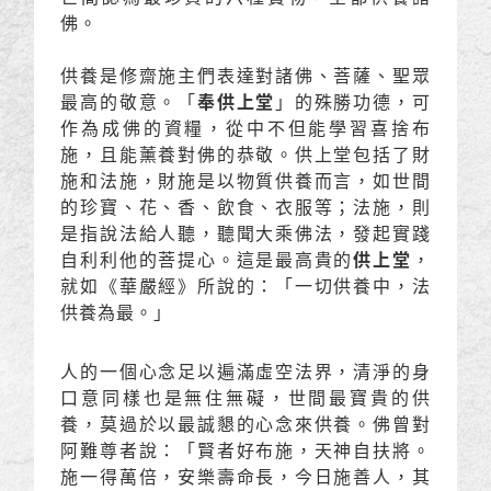
佛。
供養是修齋施主們表達對諸佛、菩薩、聖眾
最高的敬意。「
奉供上堂
」的殊勝功德，可
作為成佛的資糧，從中不但能學習喜捨布
施，且能薰養對佛的恭敬。供上堂包括了財
施和法施，財施是以物質供養而言，如世間
的珍寶、花、香、飲食、衣服等；法施，則
是指說法給人聽，聽聞大乘佛法，發起實踐
自利利他的菩提心。這是最高貴的
供上堂
，
就如《華嚴經》所說的：「一切供養中，法
供養為最。」
人的一個心念足以遍滿虛空法界，清淨的身
口意同樣也是無住無礙，世間最寶貴的供
養，莫過於以最誠懇的心念來供養。佛曾對
阿難尊者說：「賢者好布施，天神自扶將。
施一得萬倍，安樂壽命長，今日施善人，其