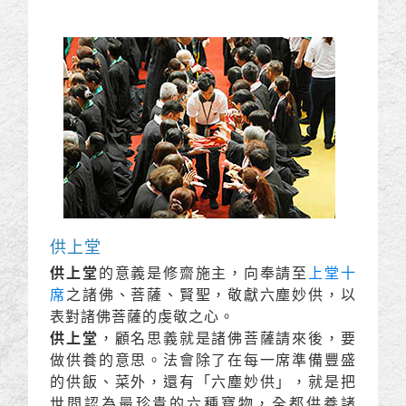
供上堂
供上堂
的意義是修齋施主，向奉請至
上堂十
席
之諸佛、菩薩、賢聖，敬獻六塵妙供，以
表對諸佛菩薩的虔敬之心。
供上堂
，顧名思義就是諸佛菩薩請來後，要
做供養的意思。法會除了在每一席準備豐盛
的供飯、菜外，還有「六塵妙供」，就是把
世間認為最珍貴的六種寶物，全都供養諸