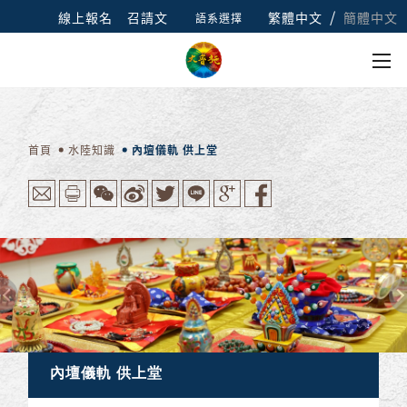
/
線上報名
召請文
繁體中文
簡體中文
語系選擇
首頁
水陸知識
內壇儀軌 供上堂
內壇儀軌 供上堂