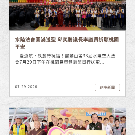
水陸法會圓滿送聖 邱奕勝議長率議員祈願桃園
平安
—愛遠航，執念轉祝福！靈鷲山第33屆水陸空大法
會7月29日下午在桃園巨蛋體育館舉行送聖...
07-29-2026
即時新聞