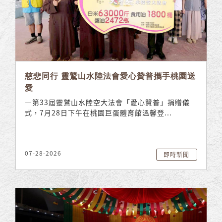
慈悲同行 靈鷲山水陸法會愛心贊普攜手桃園送
愛
—第33屆靈鷲山水陸空大法會「愛心贊普」捐贈儀
式，7月28日下午在桃園巨蛋體育館溫馨登...
07-28-2026
即時新聞