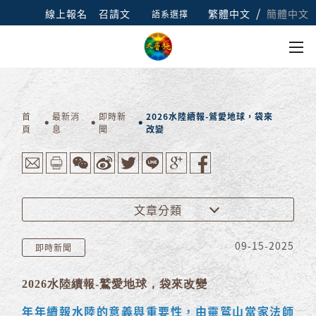
/
線上報名
召請文
繁體中文
簡體中文
語系選擇
首
最新消
即時新
2026水陸續報-鷲愛地球，袋來
頁
息
聞
改變
文章分類
09-15-2025
即時新聞
2026水陸續報-鷲愛地球，袋來改變
年年續報水陸的意義與重要性，由靈鷲山當家法師