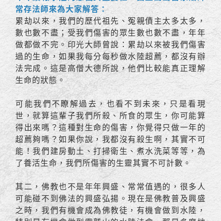
常存法師來為大家解答：
累劫以來，我們的歷代祖先、冤親債主太多太多，
數也數不盡；受我們傷害的眾生數也數不盡，年年
做都做不完。印光大師曾說：累劫以來被我們傷害
過的生命，如果我每分每秒做水陸超薦，都沒有辦
法完成。這是高僧大德所說，他們比較能真正理解
生命的狀態。
可能我們不瞭解過去，也看不到未來，只是看現
世，就算這輩子我們所殺、所食的眾生，你可能算
得出來嗎？這種對生命的傷害，你覺得只做一年的
超薦夠嗎？如果你說，我都沒有殺生啊，其實不可
能！我們建房動土、打掃衛生、煮水洗菜等等，為
了養活生命，我們所傷害的生靈其實不可計數。
其二，佛教也不是年年興盛、常常值遇的，很多人
可能碰不到佛法的興盛弘揚。現在是佛教普及興盛
之時，我們有機會成為佛教徒，有機會做到水陸，