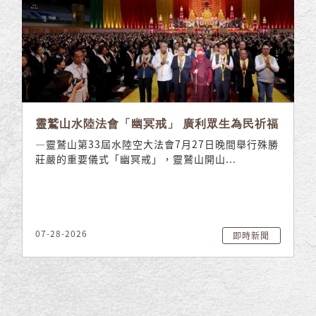
靈鷲山水陸法會「幽冥戒」 廣利眾生為民祈福
—靈鷲山第33屆水陸空大法會7月27日晚間舉行殊勝
莊嚴的重要儀式「幽冥戒」，靈鷲山開山...
07-28-2026
即時新聞