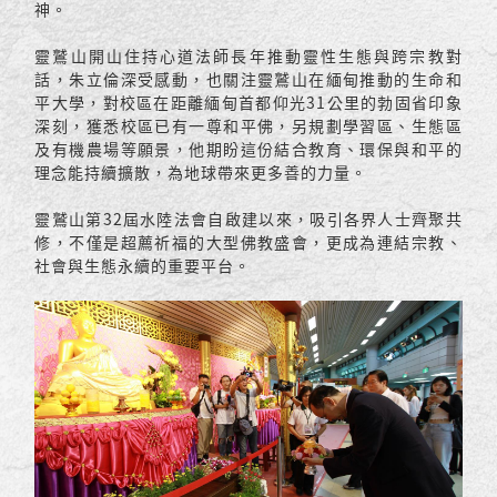
神。
靈鷲山開山住持心道法師長年推動靈性生態與跨宗教對
話，朱立倫深受感動，也關注靈鷲山在緬甸推動的生命和
平大學，對校區在距離緬甸首都仰光31公里的勃固省印象
深刻，獲悉校區已有一尊和平佛，另規劃學習區、生態區
及有機農場等願景，他期盼這份結合教育、環保與和平的
理念能持續擴散，為地球帶來更多善的力量。
靈鷲山第32屆水陸法會自啟建以來，吸引各界人士齊聚共
修，不僅是超薦祈福的大型佛教盛會，更成為連結宗教、
社會與生態永續的重要平台。