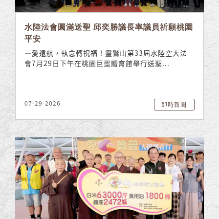
水陸法會圓滿送聖 邱奕勝議長率議員祈願桃園
平安
—愛遠航，執念轉祝福！靈鷲山第33屆水陸空大法
會7月29日下午在桃園巨蛋體育館舉行送聖...
07-29-2026
即時新聞