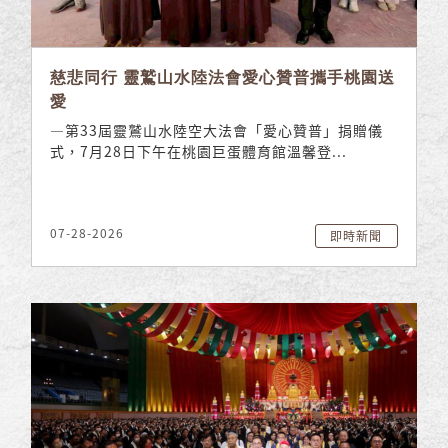
慈悲同行 靈鷲山水陸法會愛心贊普攜手桃園送
愛
—第33屆靈鷲山水陸空大法會「愛心贊普」捐贈儀
式，7月28日下午在桃園巨蛋體育館溫馨登...
07-28-2026
即時新聞