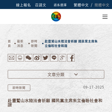
/
線上報名
召請文
繁體中文
簡體中文
語系選擇
首
最新
即時
赴靈鷲山水陸法會祈願 國民黨主席朱
頁
消息
新聞
立倫盼社會和諧
文章分類
09-17-2025
即時新聞
赴靈鷲山水陸法會祈願 國民黨主席朱立倫盼社會和
諧