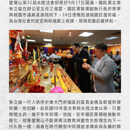
靈鷲山第32屆水陸法會即將於9月17日圓滿，國民黨主席
朱立倫在辦公室主任江俊霆、國民黨智庫副執行長許育寧
與桃園市議員凌濤陪同下，16日傍晚抵達桃園巨蛋祈福，
為台灣社會的安定與和諧獻上祝禱，現場氛圍莊嚴祥和。
朱立倫一行人依序於東大門祈福區的富貴金佛及密壇供燈
祈願，他回顧，自民國98年首次參與水陸法會以來，只要
時間允許，幾乎年年到場。他說，近年國民黨積極推動年
輕化，就像靈鷲山不斷將佛法教育與靈性生態理念向下一
代扎根一樣，兩者在時代轉型中同樣追求傳承與永續的精