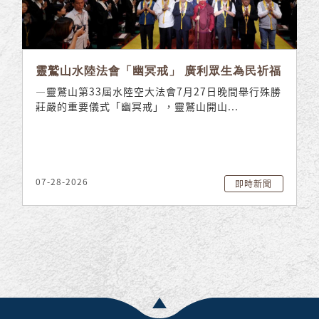
靈鷲山水陸法會「幽冥戒」 廣利眾生為民祈福
—靈鷲山第33屆水陸空大法會7月27日晚間舉行殊勝
莊嚴的重要儀式「幽冥戒」，靈鷲山開山...
07-28-2026
即時新聞