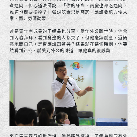
煮過肉，但心道法師說，「你的牙齒、內臟也都吃過肉，
難道也都要換掉？」強調吃素只是慈悲，應該要能方便大
家，而非勞師動眾。
曾是青年團成員的王朝品也分享，當年外公離世時，他曾
到內壇拜拜，看到身邊的人都哭了，但他毫無感應，還疑
惑地問自己，是否應該跟著哭？結果就在某個時刻，他突
然看到外公、感受到外公的味道，讓他真的很感動。
來自馬來西亞的世傑說，他參觀外壇後，了解為何要有外