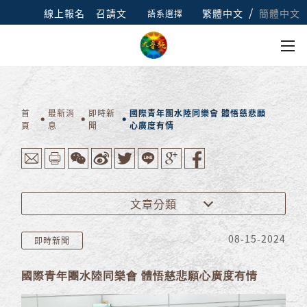
/
線上報名
召請文
繁體中文
簡體中文
語系選擇
首
最新消
即時新
國際青年團水陸同樂會 體悟慈悲願
頁
息
聞
心廣度有情
文章分類
08-15-2024
即時新聞
國際青年團水陸同樂會 體悟慈悲願心廣度有情