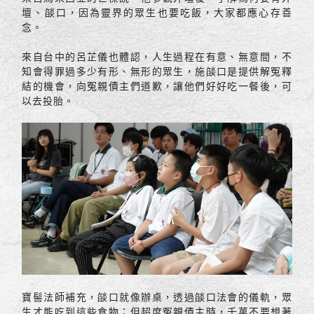
壇、燄口，因為靈界的眾生也要吃飯，大家都應心存善
念。
來自台中的呂芷儀也體認，人生過程在有意、無意間，不
知會得罪過多少有形、無形的眾生，施燄口是提供解冤釋
結的機會，向冤親債主們道歉，讓他們好好吃一餐後，可
以去投胎。
寶髻法師補充，燄口就像辦桌，透過燄口法會的儀軌，眾
生才能吃到這些食物；但超度冤親債主時，千萬不要想著