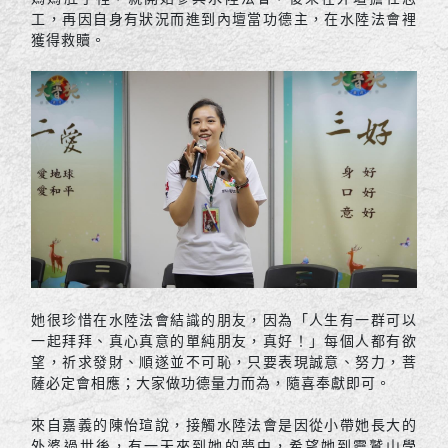
工，再因自身有狀況而進到內壇當功德主，在水陸法會裡
獲得救贖。
她很珍惜在水陸法會結識的朋友，因為「人生有一群可以
一起拜拜、真心真意的單純朋友，真好！」每個人都有欲
望，祈求發財、順遂並不可恥，只要表現誠意、努力，菩
薩必定會相應；大家做功德量力而為，隨喜奉獻即可。
來自嘉義的陳怡瑄說，接觸水陸法會是因從小帶她長大的
外婆過世後，有一天來到她的夢中，希望她到靈鷲山學