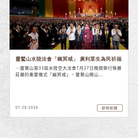
靈鷲山水陸法會「幽冥戒」 廣利眾生為民祈福
—靈鷲山第33屆水陸空大法會7月27日晚間舉行殊勝
莊嚴的重要儀式「幽冥戒」，靈鷲山開山...
07-28-2026
即時新聞