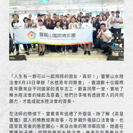
「人生有一群可以一起拜拜的朋友，真好！」靈鷲山水陸
法會8月10日舉辦「水陸青年同樂會」，邀請數十位國際
青年團來自不同國家的青年志工，歡喜同聚一堂，實地了
解水陸法會的緣起及意義；他們分享唯有透過眾人的共同
願力，才能成就水陸法會的善業。
在法師的帶領下，靈鷲青年巡禮了外壇區，除了解《梁皇
寶懺》感人的佛教經典故事，在參觀外壇燄口法會後，也
感受其背後的慈悲願心。來自台南的蔡沛蓁回憶，她還在
媽媽肚子裡，就開始參與水陸法會，後來在外壇擔任志