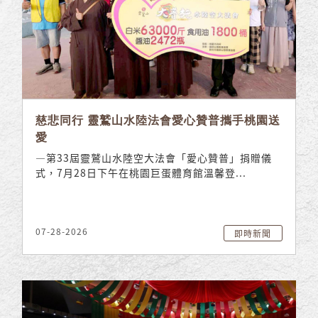
慈悲同行 靈鷲山水陸法會愛心贊普攜手桃園送
愛
—第33屆靈鷲山水陸空大法會「愛心贊普」捐贈儀
式，7月28日下午在桃園巨蛋體育館溫馨登...
07-28-2026
即時新聞