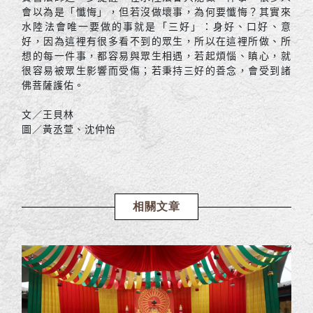
會以為是「懺悔」，但若沒做壞事，為何要懺悔？其實來
水陸法會唯一要做的事就是「三好」：身好、口好、意
好，因為這裡有很多看不到的眾生，所以在這裡所做、所
想的每一件事，都容易與眾生相遇，若起煩惱、瞋心，就
很容易被眾生影響而受傷；若秉持三好的善念，會受到諸
佛菩薩護佑。
文／王貝林
圖／黃丞萱、沈仲怡
相關文章