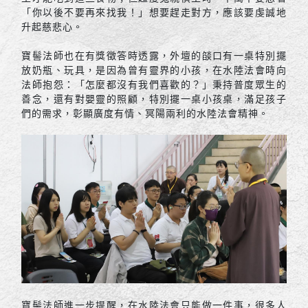
「你以後不要再來找我！」想要趕走對方，應該要虔誠地
升起慈悲心。
寶髻法師也在有獎徵答時透露，外壇的燄口有一桌特別擺
放奶瓶、玩具，是因為曾有靈界的小孩，在水陸法會時向
法師抱怨：「怎麼都沒有我們喜歡的？」秉持普度眾生的
善念，還有對嬰靈的照顧，特別擺一桌小孩桌，滿足孩子
們的需求，彰顯廣度有情、冥陽兩利的水陸法會精神。
寶髻法師進一步提醒，在水陸法會只能做一件事，很多人