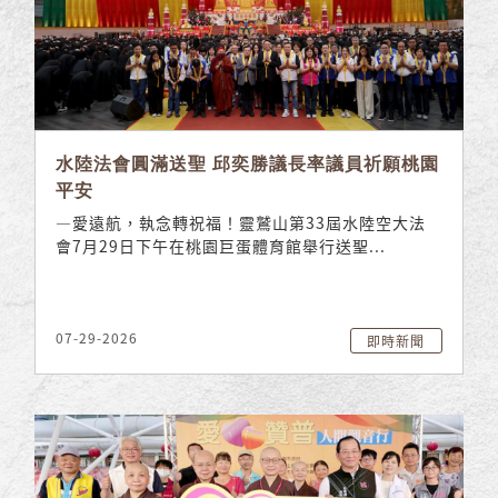
水陸法會圓滿送聖 邱奕勝議長率議員祈願桃園
平安
—愛遠航，執念轉祝福！靈鷲山第33屆水陸空大法
會7月29日下午在桃園巨蛋體育館舉行送聖...
07-29-2026
即時新聞