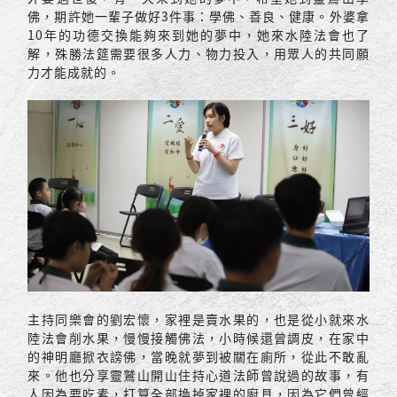
佛，期許她一輩子做好3件事：學佛、善良、健康。外婆拿
10年的功德交換能夠來到她的夢中，她來水陸法會也了
解，殊勝法筵需要很多人力、物力投入，用眾人的共同願
力才能成就的。
主持同樂會的劉宏懷，家裡是賣水果的，也是從小就來水
陸法會削水果，慢慢接觸佛法，小時候還曾調皮，在家中
的神明廳掀衣謗佛，當晚就夢到被關在廁所，從此不敢亂
來。他也分享靈鷲山開山住持心道法師曾說過的故事，有
人因為要吃素，打算全部換掉家裡的廚具，因為它們曾經