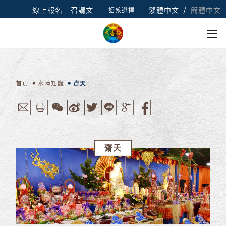
/
線上報名
召請文
繁體中文
簡體中文
語系選擇
首頁
水陸知識
齋天
齋天