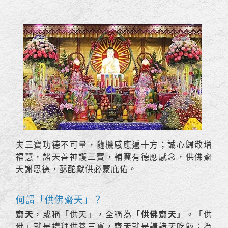
夫三寶功德不可量，隨機感應遍十方；誠心歸敬增
福慧，諸天善神護三寶，輔翼有德應感念，供佛齋
天謝恩德，酥酡獻供必蒙庇佑。
何謂「供佛齋天」？
齋天
，或稱「供天」，全稱為
「供佛齋天」
。「供
佛」就是禮拜供養三寶，
齋天
就是請諸天吃飯；為