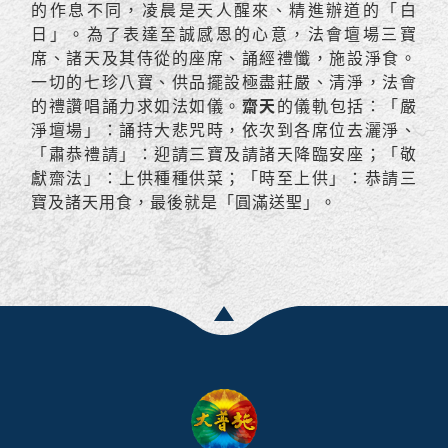
的作息不同，凌晨是天人醒來、精進辦道的「白
日」。為了表達至誠感恩的心意，法會壇場三寶
席、諸天及其侍從的座席、誦經禮懺，施設淨食。
一切的七珍八寶、供品擺設極盡莊嚴、清淨，法會
的禮讚唱誦力求如法如儀。
齋天
的儀軌包括：「嚴
淨壇場」：誦持大悲咒時，依次到各席位去灑淨、
「肅恭禮請」：迎請三寶及請諸天降臨安座；「敬
獻齋法」：上供種種供菜；「時至上供」：恭請三
寶及諸天用食，最後就是「圓滿送聖」。