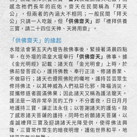
感念祂們長年的庇佑。齋天在民間稱為「拜天
公」，但兩者的內涵大不相同；一般民間「拜天
公」只請一人吃飯，但
「供佛齋天」
即「禮拜供養
三寶，請二十四位天神、天將用齋」。
「供佛齋天」的緣起
水陸法會第五天內壇告赦佛事後，緊接著清晨四點
半，在外壇的梁皇大壇舉行
「供佛齋天」
佛事。據
《金光明經》記載：諸天在「金光明會」上時，於
佛前發菩提心，護持佛教、奉行正法、修諸善業、
不做惡行；諸天也遵照佛陀的囑咐，護持芸芸眾生
修持佛法，以其神威為人們袪惡化邪，降福消災，
提攜修道者圓滿佛果；因此諸天又稱為護法龍天。
護法是一項非常辛苦的工作，不分晝夜，日日月月
地護持三寶，讓正法永住；以答謝諸天的護佑。除
了感恩諸天菩薩的護持，同時也祈願諸天菩薩，以
虔誠禮拜三寶及迎請諸天光降受供，使得佛法興
隆，三寶常作眾生的暗夜明燈，護佑世界和平，地