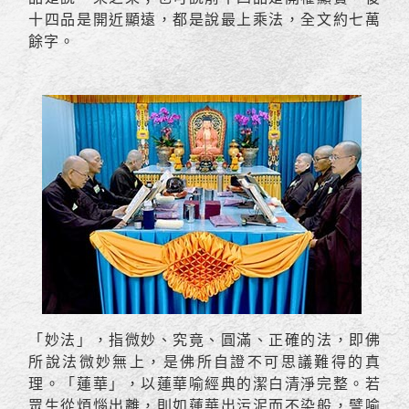
十四品是開近顯遠，都是說最上乘法，全文約七萬
餘字。
「妙法」，指微妙、究竟、圓滿、正確的法，即佛
所說法微妙無上，是佛所自證不可思議難得的真
理。「蓮華」，以蓮華喻經典的潔白清淨完整。若
眾生從煩惱出離，則如蓮華出污泥而不染般，譬喻