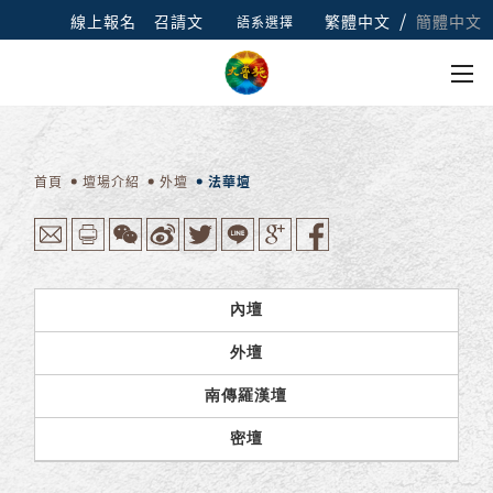
/
線上報名
召請文
繁體中文
簡體中文
語系選擇
首頁
壇場介紹
外壇
法華壇
內壇
外壇
南傳羅漢壇
密壇