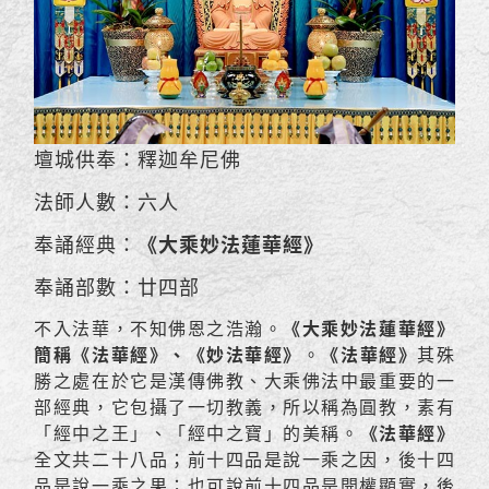
壇城供奉：釋迦牟尼佛
法師人數：六人
奉誦經典：
《大乘妙法蓮華經》
奉誦部數：廿四部
不入法華，不知佛恩之浩瀚。
《大乘妙法蓮華經》
簡稱《法華經》、《妙法華經》
。
《法華經》
其殊
勝之處在於它是漢傳佛教、大乘佛法中最重要的一
部經典，它包攝了一切教義，所以稱為圓教，素有
「經中之王」、「經中之寶」的美稱。
《法華經》
全文共二十八品；前十四品是說一乘之因，後十四
品是說一乘之果；也可說前十四品是開權顯實，後