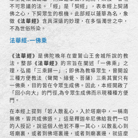
不可思議的法。「經」是「契經」，表本經上契諸
佛之心，下契眾生的根機。此部經以蓮華為名，象
徵
《法華經》
含具深遠的妙理，在多惱濁世之中，
不為世俗所染。
法華經-一佛乘
《法華經》
是佛陀晚年在靈鷲山王舍城所說的教
法。整部
《法華經》
的宗旨在闡述「一佛乘」之
理，弘揚「三乘歸一」；即佛為教導眾生，曾開設
三種方便教法（聲聞、緣覺、菩薩）三乘其實只有
一佛乘，目的皆在令眾生成佛。因此，本經開啟了
「回小向大」的門徑,為令眾生成佛而示現種種方便
門。
在本經上提到「若人散亂心，入於塔廟中，一稱南
無佛，皆共成佛道。」這是釋迦牟尼佛給我們一切
的人授記，說這個人他若不專一其心，以散亂心到
塔廟裏，或者到佛塔裏邊，或者到廟裏邊，就這麼